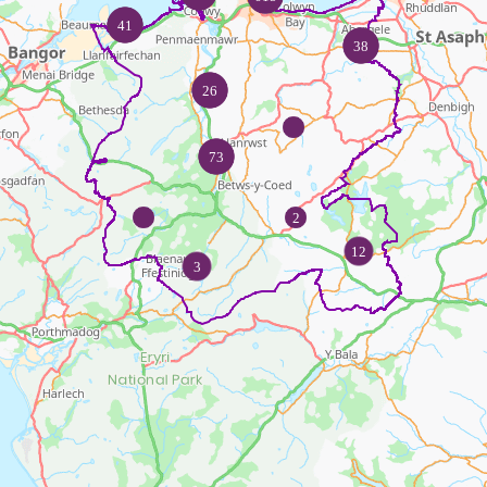
41
38
26
73
2
12
3