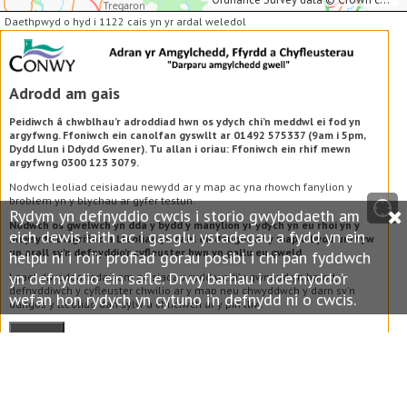
Daethpwyd o hyd i 1122 cais yn yr ardal weledol
Adrodd am gais
Peidiwch â chwblhau’r adroddiad hwn os ydych chi’n meddwl ei fod yn
argyfwng. Ffoniwch ein canolfan gyswllt ar 01492 575337 (9am i 5pm,
Dydd Llun i Ddydd Gwener). Tu allan i oriau: Ffoniwch ein rhif mewn
argyfwng 0300 123 3079.
Nodwch leoliad ceisiadau newydd ar y map ac yna rhowch fanylion y
broblem yn y blychau ar gyfer testun.
Rydym yn defnyddio cwcis i storio gwybodaeth am
Nodwch os gwelwch yn dda y bydd y manylion yr ydych yn eu rhoi yn y
eich dewis iaith ac i gasglu ystadegau a fydd yn ein
meysydd Disgrifiad a Lleoliad yn cael eu dangos ar y map a bydd unrhyw
un arall sy'n defnyddio'r cyfleuster hwn yn gallu eu gweld.
helpu ni i roi’r profiad gorau posibl i chi pan fyddwch
yn defnyddio ein safle. Drwy barhau i ddefnyddo’r
I gael diweddariadau am geisiadau sydd wedi'u gwneud yn barod,
defnyddiwch y cyfleuster chwilio ar y map neu chwyddwch y darn sy'n
wefan hon rydych yn cytuno i’n defnydd ni o cwcis.
dangos y lleoliad dan sylw a chliciwch ar y pin lliw.
Parhau